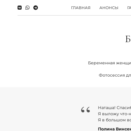
ГЛАВНАЯ
АНОНСЫ
Г
Б
Беременная женщина
Фотосессия дл
“
Наташа! Спаси
Я выложу что-н
Я в большом во
Полина Винсен