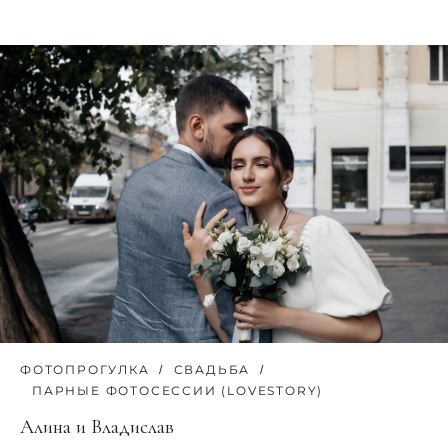
ФОТОПРОГУЛКА
СВАДЬБА
ПАРНЫЕ ФОТОСЕССИИ (LOVESTORY)
Алина и Владислав