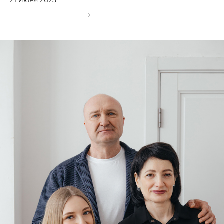
21 июня 2025