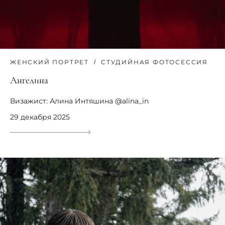
ЖЕНСКИЙ ПОРТРЕТ
СТУДИЙНАЯ ФОТОСЕССИЯ
Ангелина
Визажист: Алина Интяшина @alina_in
29 декабря 2025