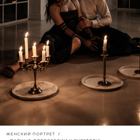
ЖЕНСКИЙ ПОРТРЕТ