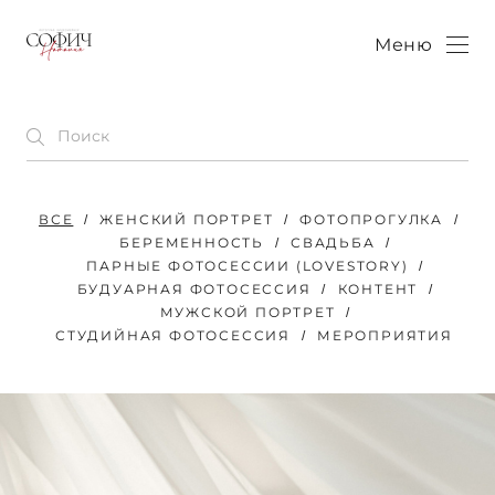
Меню
ВСЕ
ЖЕНСКИЙ ПОРТРЕТ
ФОТОПРОГУЛКА
БЕРЕМЕННОСТЬ
СВАДЬБА
ПАРНЫЕ ФОТОСЕССИИ (LOVESTORY)
БУДУАРНАЯ ФОТОСЕССИЯ
КОНТЕНТ
МУЖСКОЙ ПОРТРЕТ
СТУДИЙНАЯ ФОТОСЕССИЯ
МЕРОПРИЯТИЯ