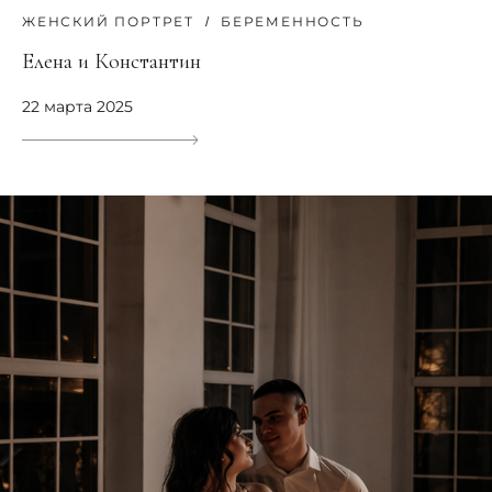
ЖЕНСКИЙ ПОРТРЕТ
БЕРЕМЕННОСТЬ
Елена и Константин
22 марта 2025