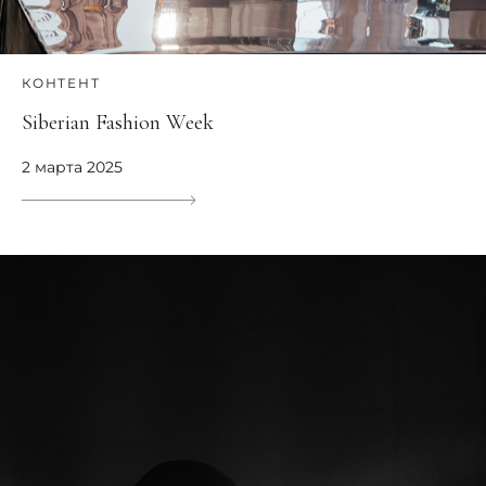
КОНТЕНТ
Siberian Fashion Week
2 марта 2025