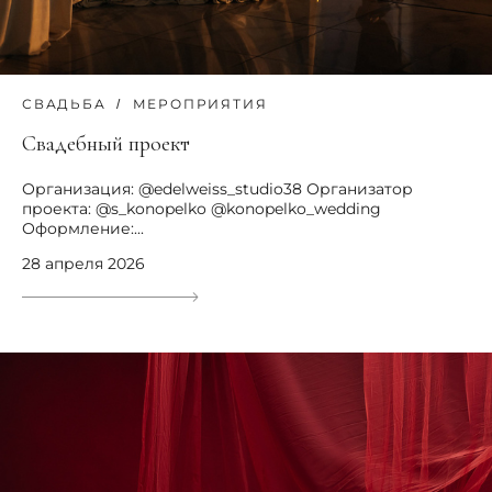
СВАДЬБА
МЕРОПРИЯТИЯ
Свадебный проект
Организация: @edelweiss_studio38 Организатор
проекта: @s_konopelko @konopelko_wedding
Оформление:...
28 апреля 2026