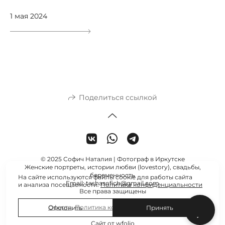
1 мая 2024
Поделиться ссылкой
© 2025 Софич Наталия | Фотограф в Иркутске
Женские портреты, истории любви (lovestory), свадьбы,
беременность
На сайте используются файлы cookie для работы сайта
Email: tashasofich@gmail.com
и анализа посещаемости.
Политика конфиденциальности
Все права защищены
Оферта
,
Политика конфиденциальности
Отклонить
Принять
Сайт от
wfolio