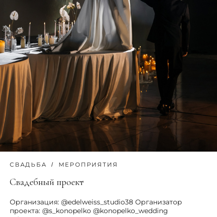
СВАДЬБА
МЕРОПРИЯТИЯ
Свадебный проект
Организация: @edelweiss_studio38 Организатор
проекта: @s_konopelko @konopelko_wedding