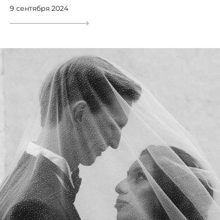
9 сентября 2024