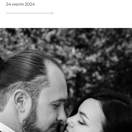
24 июля 2024