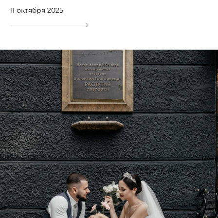
11 октября 2025