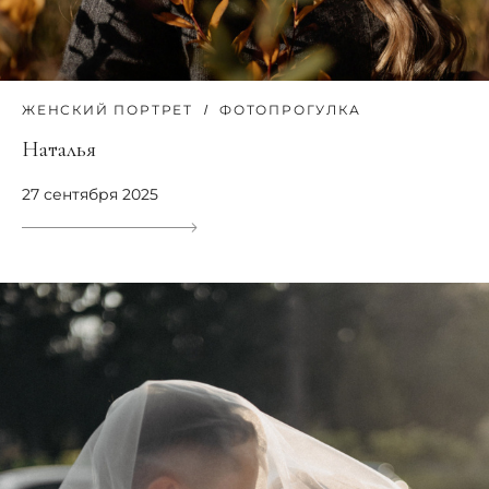
ЖЕНСКИЙ ПОРТРЕТ
ФОТОПРОГУЛКА
Наталья
27 сентября 2025