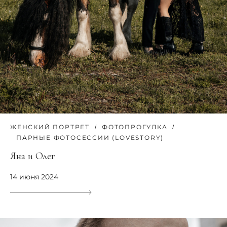
ЖЕНСКИЙ ПОРТРЕТ
ФОТОПРОГУЛКА
ПАРНЫЕ ФОТОСЕССИИ (LOVESTORY)
Яна и Олег
14 июня 2024