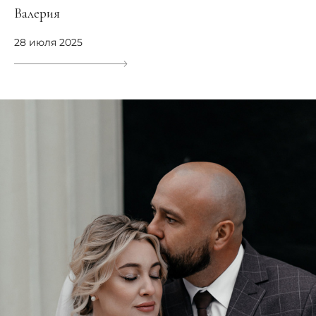
Валерия
28 июля 2025