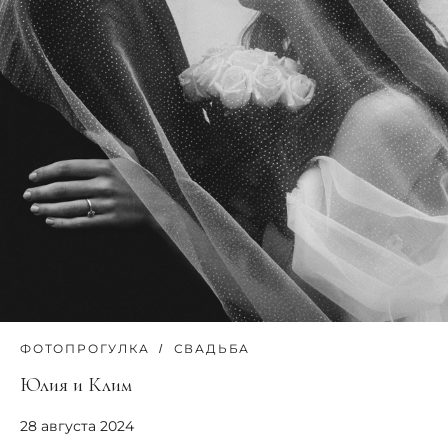
ФОТОПРОГУЛКА
СВАДЬБА
Юлия и Клим
28 августа 2024