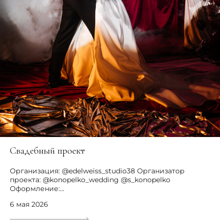
Свадебный проект
Организация: @edelweiss_studio38 Организатор
проекта: @konopelko_wedding @s_konopelko
Оформление:...
6 мая 2026