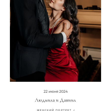
22 июня 2024
Людмила и Даниил
ЖЕНСКИЙ ПОРТРЕТ