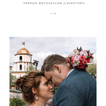
ПАРНЫЕ ФОТОСЕССИИ (LOVESTORY)