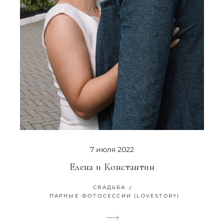
7 июля 2022
Елена и Константин
СВАДЬБА
ПАРНЫЕ ФОТОСЕССИИ (LOVESTORY)