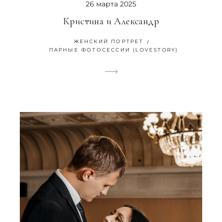
26 марта 2025
Кристина и Александр
ЖЕНСКИЙ ПОРТРЕТ
ПАРНЫЕ ФОТОСЕССИИ (LOVESTORY)