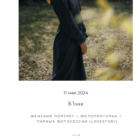
11 мая 2024
Юлия
ЖЕНСКИЙ ПОРТРЕТ
ФОТОПРОГУЛКА
ПАРНЫЕ ФОТОСЕССИИ (LOVESTORY)