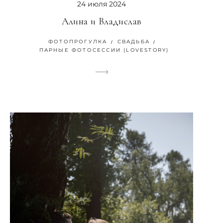
24 июля 2024
Алина и Владислав
ФОТОПРОГУЛКА
СВАДЬБА
ПАРНЫЕ ФОТОСЕССИИ (LOVESTORY)