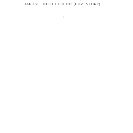
ПАРНЫЕ ФОТОСЕССИИ (LOVESTORY)