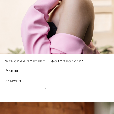
ЖЕНСКИЙ ПОРТРЕТ
ФОТОПРОГУЛКА
Алина
27 мая 2025