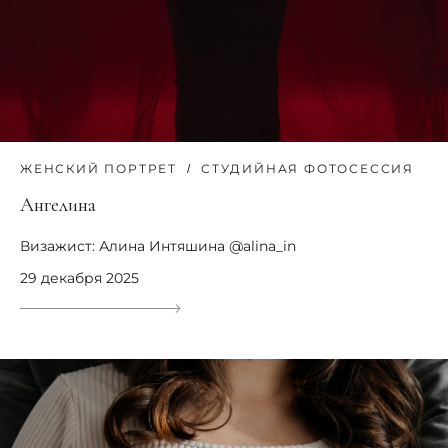
ЖЕНСКИЙ ПОРТРЕТ
СТУДИЙНАЯ ФОТОСЕССИЯ
Ангелина
Визажист: Алина Интяшина @alina_in
29 декабря 2025