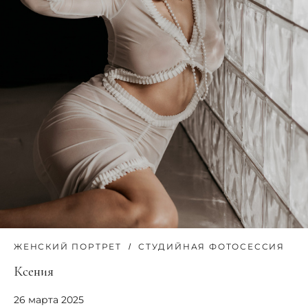
ЖЕНСКИЙ ПОРТРЕТ
СТУДИЙНАЯ ФОТОСЕССИЯ
Ксения
26 марта 2025