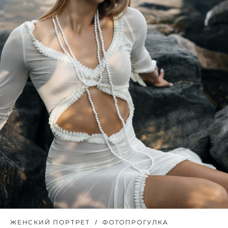
ЖЕНСКИЙ ПОРТРЕТ
ФОТОПРОГУЛКА