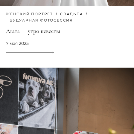
ЖЕНСКИЙ ПОРТРЕТ
СВАДЬБА
БУДУАРНАЯ ФОТОСЕССИЯ
Агата — утро невесты
7 мая 2025