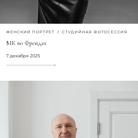
ЖЕНСКИЙ ПОРТРЕТ
СТУДИЙНАЯ ФОТОСЕССИЯ
МК во Френдах
7 декабря 2025