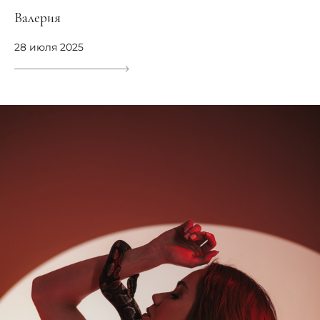
Валерия
28 июля 2025