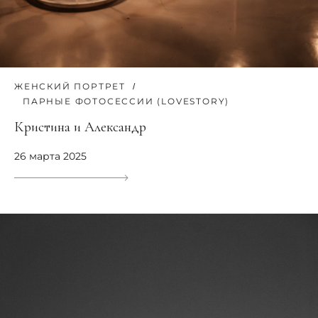
ЖЕНСКИЙ ПОРТРЕТ
ПАРНЫЕ ФОТОСЕССИИ (LOVESTORY)
Кристина и Александр
26 марта 2025