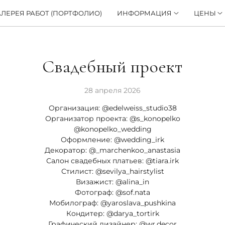
АЛЕРЕЯ РАБОТ (ПОРТФОЛИО)
ИНФОРМАЦИЯ
ЦЕНЫ
Свадебный проект
28 апреля 2026
Организация: @edelweiss_studio38
Организатор проекта: @s_konopelko
@konopelko_wedding
Оформление: @wedding_irk
Декоратор: @_marchenkoo_anastasia
Салон свадебных платьев: @tiara.irk
Стилист: @sevilya_hairstylist
Визажист: @alina_in
Фотограф: @sof.nata
Мобилограф: @yaroslava_pushkina
Кондитер: @darya_tortirk
Графический дизайнер: @wr.decor