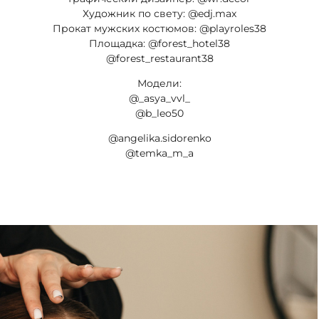
Художник по свету: @edj.max
Прокат мужских костюмов: @playroles38
Площадка: @forest_hotel38
@forest_restaurant38
Модели:
@_asya_vvl_
@b_leo50
@angelika.sidorenko
@temka_m_a